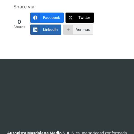
Share via:
Facebook
Twitter
0
Shares
LinkedIn
Ver mas
Autopista Magdalena Medio S. A. S.
es una sociedad conformada