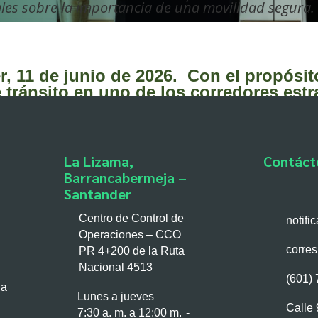
iales sobre la importancia de una movilidad segura.
, 11 de junio de 2026.
Con el propósito 
e tránsito en uno de los corredores estr
s concesiones Autopista Magdalena Medi
cabermeja la campaña regional
“Jugamo
que durante el Mundial de Fútbol 2026,
cipios de las Troncales del Magdalena 1
La Lizama,
Contáct
í (Cesar).
Barrancabermeja –
Santander
buir a la reducción de comportamientos
Centro de Control de
ante procesos de educación y sensibiliz
notif
Operaciones – CCO
premisa, la campaña toma como inspirac
corre
PR 4+200 de la Ruta
saje sencillo pero poderoso: así como 
Nacional 4513
o en equipo, la seguridad vial también
(601)
s, motociclistas, ciclistas, peatones y
la
Lunes a jueves
Calle 
7:30 a. m. a 12:00 m. -