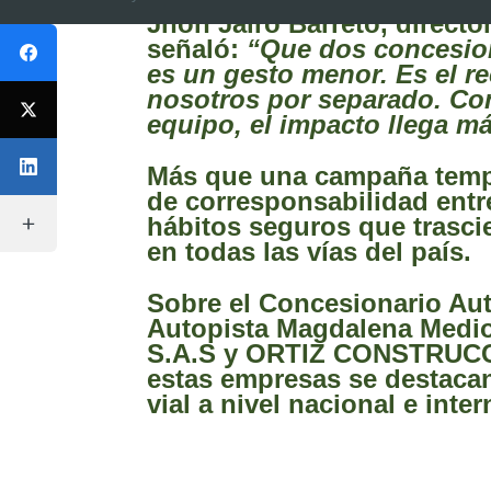
Jhon Jairo Barreto,
directo
señaló:
“Que dos concesion
es un gesto menor. Es el r
nosotros por separado. C
equipo, el impacto llega má
Más que una campaña tempo
de corresponsabilidad entr
hábitos seguros que trasci
en todas las vías del país.
Sobre el Concesionario Au
Autopista Magdalena Med
S.A.S y ORTIZ CONSTRUCCI
estas empresas se destacan 
vial a nivel nacional e inte