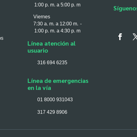
nde únicamente de la infraestructura; 
1:00 p. m. a 5:00 p. m
Sígueno
a vez que salimos a la vía. Por eso q
de personas como el Mundial para recor
Viernes
o”
,
indicó Andrés Felipe Melendez Suáre
7:30 a. m. a 12:00 m. -
a Magdalena Medio.
1:00 p. m. a 4:30 p. m
os
Línea atención al
cialmente en el PR8+800 de la Ruta Nac
usuario
a en el municipio de Barrancabermeja 
 socorro, Policía Nacional, entidades p
316 694 6235
arios de la vía, consolidando una apue
retera.
Línea de emergencias
o fueron sensibilizados más de 400 act
en la vía
 ciclistas, peatones y pasajeros, quien
rientadas a promover comportamientos s
01 8000 931043
317 429 8906
 se desarrollarán jornadas pedagógicas
 sensibilización que impactarán a más 
uencia de las Troncales del Magdalena 1