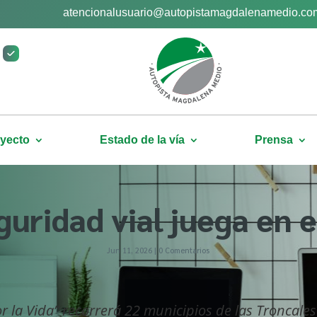
atencionalusuario@autopistamagdalenamedio.co
yecto
Estado de la vía
Prensa
guridad vial juega en 
Jun 11, 2026
|
0 Comentarios
la Vida” recorrerá 22 municipios de las Troncales