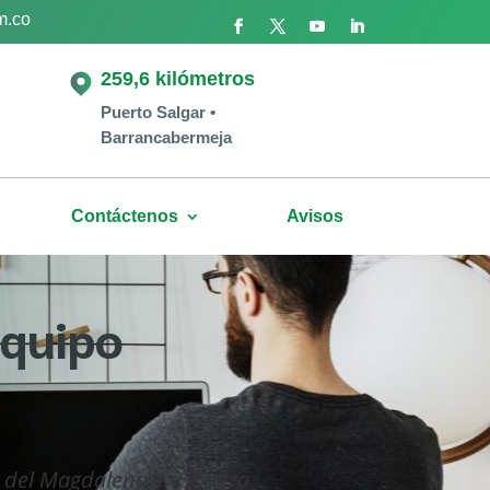
m.co
259,6 kilómetros
Puerto Salgar •
Barrancabermeja
Contáctenos
Avisos
equipo
 del Magdalena 1 y 2 para