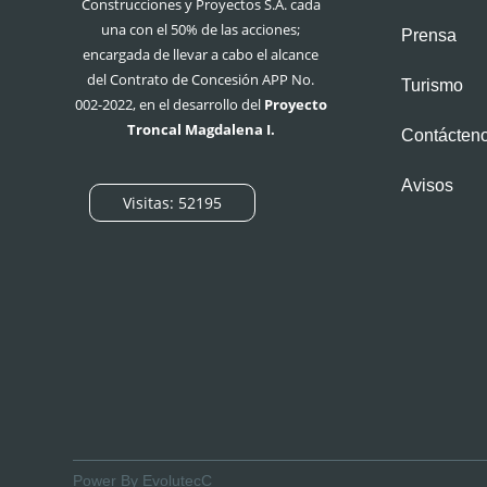
“La seguridad vial no depe
Construcciones y Proyectos S.A. cada
decisiones que tomamos cad
una con el 50% de las acciones;
Prensa
evento que une a millones 
encargada de llevar a cabo el alcance
también jugamos en equip
del Contrato de Concesión APP No.
Turismo
mantenimiento de Autopist
002-2022, en el desarrollo del
Proyecto
Troncal Magdalena I.
Contácten
La campaña se presentó ofi
conocido como La Cascajer
Avisos
Visitas: 52195
de tránsito, organismos de
aliadas, comunidades y usu
protección de la vida en car
En la jornada de lanzamient
conductores, motociclistas,
actividades pedagógicas o
Durante el mes del mundial
comunitarias y espacios de
municipios del área de infl
Power By EvolutecC