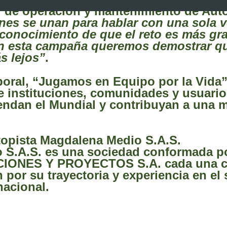
r de operación y mantenimiento de Aut
es se unan para hablar con una sola v
econocimiento de que el reto es más gr
on esta campaña queremos demostrar q
s lejos”
.
ral, “Jugamos en Equipo por la Vida”
e instituciones, comunidades y usuario
endan el Mundial y contribuyan a una 
topista Magdalena Medio S.A.S.
io S.A.S. es una sociedad conformad
ONES Y PROYECTOS S.A. cada una con
por su trayectoria y experiencia en el 
rnacional.